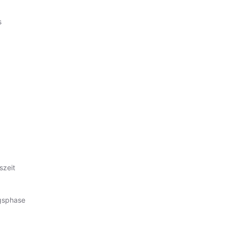
s
szeit
ngsphase