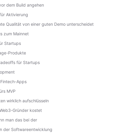
vor dem Build angehen
ür Aktivierung
te Qualität von einer guten Demo unterscheidet
is zum Mainnet
ür Startups
tage-Produkte
adeoffs für Startups
lopment
 Fintech-Apps
fürs MVP
en wirklich aufschlüsseln
r Web3-Gründer kostet
ann man das bei der
in der Softwareentwicklung