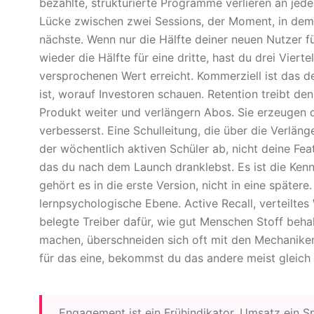
bezahlte, strukturierte Programme verlieren an jede
Lücke zwischen zwei Sessions, der Moment, in dem 
nächste. Wenn nur die Hälfte deiner neuen Nutzer 
wieder die Hälfte für eine dritte, hast du drei Vier
versprochenen Wert erreicht. Kommerziell ist das d
ist, worauf Investoren schauen. Retention treibt de
Produkt weiter und verlängern Abos. Sie erzeugen 
verbesserst. Eine Schulleitung, die über die Verläng
der wöchentlich aktiven Schüler ab, nicht deine Fea
das du nach dem Launch dranklebst. Es ist die Kenn
gehört es in die erste Version, nicht in eine später
lernpsychologische Ebene. Active Recall, verteilte
belegte Treiber dafür, wie gut Menschen Stoff beha
machen, überschneiden sich oft mit den Mechaniken,
für das eine, bekommst du das andere meist gleich 
Engagement ist ein Frühindikator, Umsatz ein Sp