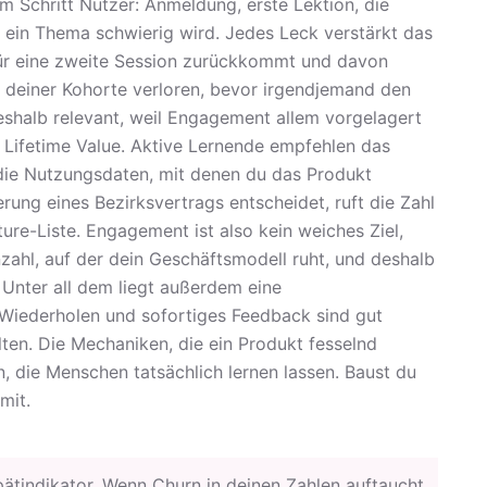
m Schritt Nutzer: Anmeldung, erste Lektion, die
ein Thema schwierig wird. Jedes Leck verstärkt das
für eine zweite Session zurückkommt und davon
tel deiner Kohorte verloren, bevor irgendjemand den
eshalb relevant, weil Engagement allem vorgelagert
n Lifetime Value. Aktive Lernende empfehlen das
die Nutzungsdaten, mit denen du das Produkt
erung eines Bezirksvertrags entscheidet, ruft die Zahl
ture-Liste. Engagement ist also kein weiches Ziel,
zahl, auf der dein Geschäftsmodell ruht, und deshalb
e. Unter all dem liegt außerdem eine
s Wiederholen und sofortiges Feedback sind gut
lten. Die Mechaniken, die ein Produkt fesselnd
 die Menschen tatsächlich lernen lassen. Baust du
mit.
ätindikator. Wenn Churn in deinen Zahlen auftaucht,