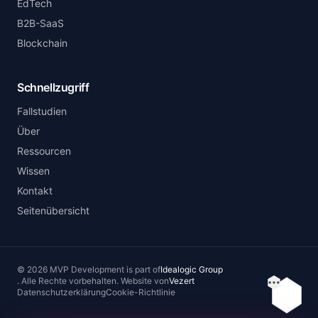
EdTech
B2B-SaaS
Blockchain
Schnellzugriff
Fallstudien
Über
Ressourcen
Wissen
Kontakt
Seitenübersicht
©
2026
MVP Development
is part of
Idealogic Group
.
Alle Rechte vorbehalten.
Website von
Vezert
Inhaltsv
Datenschutzerklärung
Cookie-Richtlinie