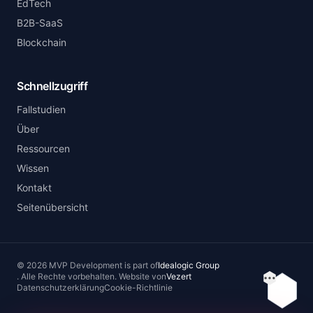
EdTech
B2B-SaaS
Blockchain
Schnellzugriff
Fallstudien
Über
Ressourcen
Wissen
Kontakt
Seitenübersicht
©
2026
MVP Development
is part of
Idealogic Group
.
Alle Rechte vorbehalten.
Website von
Vezert
Inhaltsv
Datenschutzerklärung
Cookie-Richtlinie