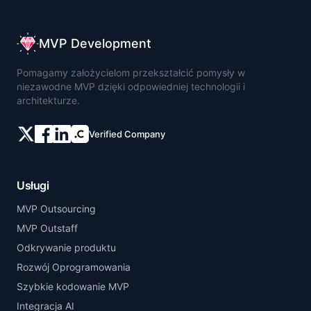
MVP Development
Pomagamy założycielom przekształcić pomysły w
niezawodne MVP dzięki odpowiedniej technologii i
architekturze.
Verified Company
Usługi
MVP Outsourcing
MVP Outstaff
Odkrywanie produktu
Rozwój Oprogramowania
Szybkie kodowanie MVP
Integracja AI