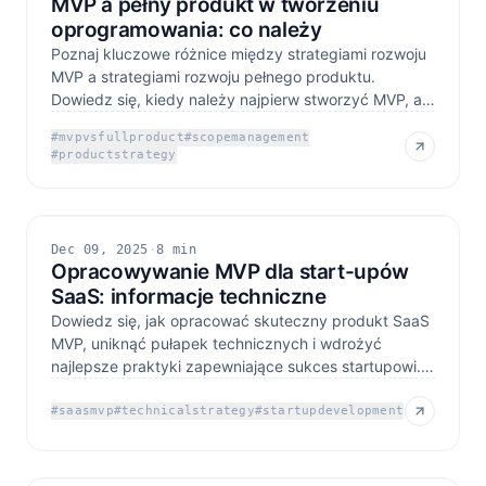
MVP a pełny produkt w tworzeniu
oprogramowania: co należy
Poznaj kluczowe różnice między strategiami rozwoju
MVP a strategiami rozwoju pełnego produktu.
Dowiedz się, kiedy należy najpierw stworzyć MVP, a
kiedy
#
mvpvsfullproduct
#
scopemanagement
#
productstrategy
Dec 09, 2025
·
8 min
Opracowywanie MVP dla start-upów
SaaS: informacje techniczne
Dowiedz się, jak opracować skuteczny produkt SaaS
MVP, uniknąć pułapek technicznych i wdrożyć
najlepsze praktyki zapewniające sukces startupowi.
Eksperckie
#
saasmvp
#
technicalstrategy
#
startupdevelopment