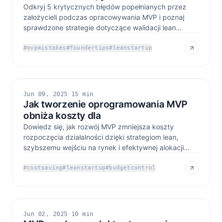
Odkryj 5 krytycznych błędów popełnianych przez
założycieli podczas opracowywania MVP i poznaj
sprawdzone strategie dotyczące walidacji lean
startup, opinii
#
mvpmistakes
#
foundertips
#
leanstartup
Jun 09, 2025
·
15 min
Jak tworzenie oprogramowania MVP
obniża koszty dla
Dowiedz się, jak rozwój MVP zmniejsza koszty
rozpoczęcia działalności dzięki strategiom lean,
szybszemu wejściu na rynek i efektywnej alokacji
zasobów
#
costsaving
#
leanstartup
#
budgetcontrol
Jun 02, 2025
·
10 min