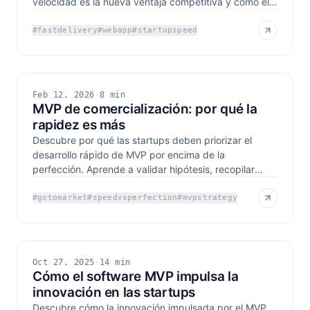
velocidad es la nueva ventaja competitiva y cómo el
desarrollo
#
fastdelivery
#
webapp
#
startupspeed
Feb 12, 2026
·
8 min
MVP de comercialización: por qué la
rapidez es más
Descubre por qué las startups deben priorizar el
desarrollo rápido de MVP por encima de la
perfección. Aprende a validar hipótesis, recopilar
información y
#
gotomarket
#
speedvsperfection
#
mvpstrategy
Oct 27, 2025
·
14 min
Cómo el software MVP impulsa la
innovación en las startups
Descubre cómo la innovación impulsada por el MVP