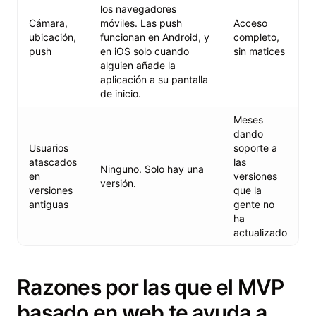
los navegadores
Cámara,
móviles. Las push
Acceso
ubicación,
funcionan en Android, y
completo,
push
en iOS solo cuando
sin matices
alguien añade la
aplicación a su pantalla
de inicio.
Meses
dando
Usuarios
soporte a
atascados
las
Ninguno. Solo hay una
en
versiones
versión.
versiones
que la
antiguas
gente no
ha
actualizado
Razones por las que el MVP
basado en web te ayuda a