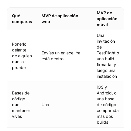
MVP de
Qué
MVP de aplicación
aplicación
comparas
web
móvil
Una
invitación
Ponerlo
de
delante
Envías un enlace. Ya
TestFlight o
de alguien
está dentro.
una build
que lo
firmada, y
pruebe
luego una
instalación
iOS y
Bases de
Android, o
código
una base
que
Una
de código
mantener
compartida
vivas
más dos
builds