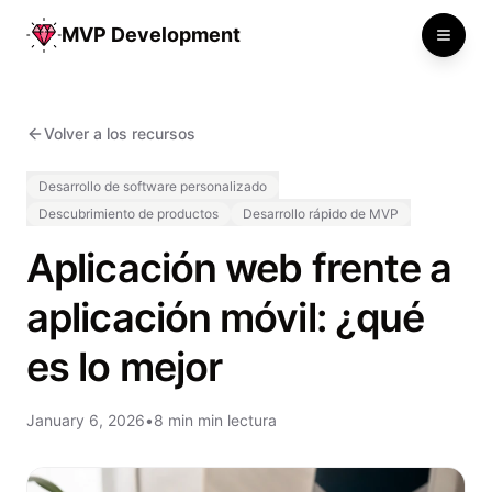
MVP Development
Toggle
Volver a los recursos
Desarrollo de software personalizado
Descubrimiento de productos
Desarrollo rápido de MVP
Aplicación web frente a
aplicación móvil: ¿qué
es lo mejor
January 6, 2026
•
8 min min lectura