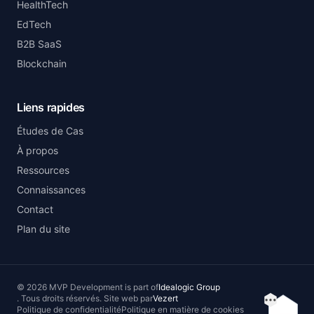
HealthTech
EdTech
B2B SaaS
Blockchain
Liens rapides
Études de Cas
À propos
Ressources
Connaissances
Contact
Plan du site
©
2026
MVP Development
is part of
Idealogic Group
.
Tous droits réservés.
Site web par
Vezert
Table d
Politique de confidentialité
Politique en matière de cookies