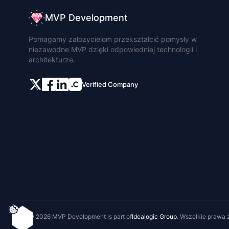
MVP Development
Pomagamy założycielom przekształcić pomysły w
niezawodne MVP dzięki odpowiedniej technologii i
architekturze.
Verified Company
©
2026
MVP Development
is part of
Idealogic Group
.
Wszelkie prawa 