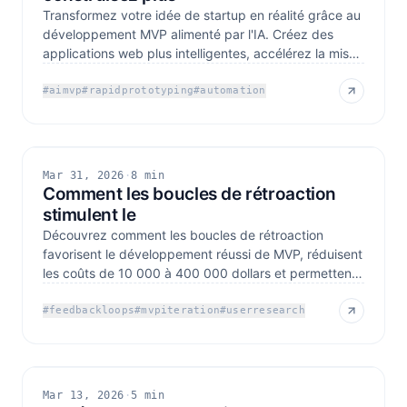
Transformez votre idée de startup en réalité grâce au
développement MVP alimenté par l'IA. Créez des
applications web plus intelligentes, accélérez la mise
sur
#
aimvp
#
rapidprototyping
#
automation
Mar 31, 2026
·
8 min
Comment les boucles de rétroaction
stimulent le
Découvrez comment les boucles de rétroaction
favorisent le développement réussi de MVP, réduisent
les coûts de 10 000 à 400 000 dollars et permettent
de créer
#
feedbackloops
#
mvpiteration
#
userresearch
Mar 13, 2026
·
5 min