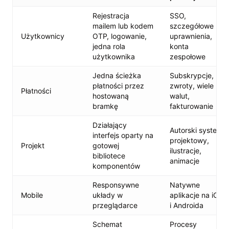
Rejestracja
SSO,
mailem lub kodem
szczegółowe
Użytkownicy
OTP, logowanie,
uprawnienia,
jedna rola
konta
użytkownika
zespołowe
Jedna ścieżka
Subskrypcje,
płatności przez
zwroty, wiele
Płatności
hostowaną
walut,
bramkę
fakturowanie
Działający
Autorski system
interfejs oparty na
projektowy,
Projekt
gotowej
ilustracje,
bibliotece
animacje
komponentów
Responsywne
Natywne
Mobile
układy w
aplikacje na iOS
przeglądarce
i Androida
Schemat
Procesy