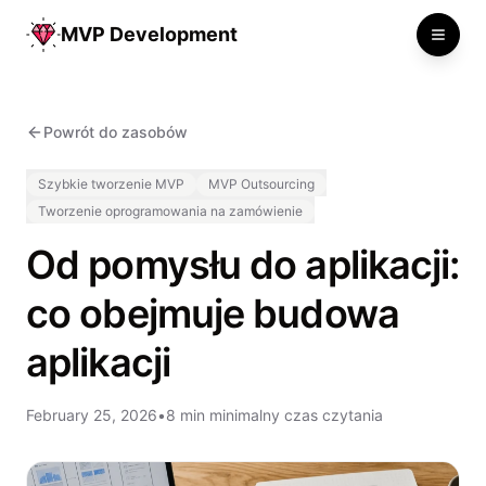
MVP Development
Toggle
Powrót do zasobów
Szybkie tworzenie MVP
MVP Outsourcing
Tworzenie oprogramowania na zamówienie
Od pomysłu do aplikacji:
co obejmuje budowa
aplikacji
February 25, 2026
•
8 min minimalny czas czytania