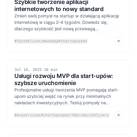
Szybkie tworzenie aplikacji
internetowych to nowy standard
Zmień swój pomysł na startup w działającą aplikację
internetową w ciągu 2–4 tygodni. Dowiedz się,
dlaczego szybkość jest nową przewagą
konkurencyjną i jak
#
fastdelivery
#
webapp
#
startupspeed
Jul 14, 2025
·
10 min
Usługi rozwoju MVP dla start-upów:
szybsze uruchomienie
Profesjonalne usługi tworzenia MVP pomagają start-
upom szybciej wejść na rynek przy minimalnych
nakładach inwestycyjnych. Testuj pomysły na
produkty, sprawdzaj
#
mvpservices
#
startupsupport
#
productdelivery