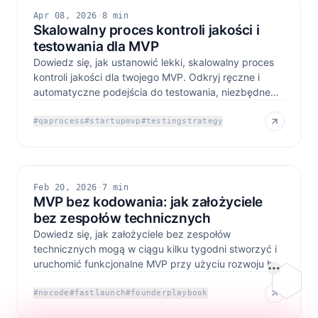
Apr 08, 2026
·
8 min
Skalowalny proces kontroli jakości i
testowania dla MVP
Dowiedz się, jak ustanowić lekki, skalowalny proces
kontroli jakości dla twojego MVP. Odkryj ręczne i
automatyczne podejścia do testowania, niezbędne
narzędzia
#
qaprocess
#
startupmvp
#
testingstrategy
Feb 20, 2026
·
7 min
MVP bez kodowania: jak założyciele
bez zespołów technicznych
Dowiedz się, jak założyciele bez zespołów
technicznych mogą w ciągu kilku tygodni stworzyć i
uruchomić funkcjonalne MVP przy użyciu rozwoju bez
Na tej s
kodowania
#
nocode
#
fastlaunch
#
founderplaybook