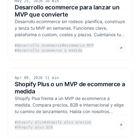
May 25, 2026
·
10 min
Desarrollo ecommerce para lanzar un
MVP que convierte
Desarrollo ecommerce sin rodeos: planifica, construye
y lanza tu MVP en semanas. Funciones clave,
plataforma o custom, costes y plazos. Cuéntanos tu
proyecto.
#
desarrollo ecommerce
#
ecommerce MVP
#
desarrollo ecommerce a medida
Apr 09, 2026
·
11 min
Shopify Plus o un MVP de ecommerce a
medida
Shopify Plus frente a un MVP de ecommerce a
medida. Compara precios, B2B e internacional y elige
tu camino de lanzamiento. Habla con nosotros
cuando quieras.
#
shopify plus
#
shopify plus precios
#
shopify plus b2b