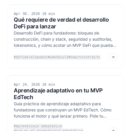
Apr 30, 2026
·
10 min
Qué requiere de verdad el desarrollo
DeFi para lanzar
Desarrollo DeFi para fundadores: bloques de
construcción, chain y stack, seguridad y auditorías,
tokenomics, y cómo acotar un MVP DeFi que puedas
lanzar.
#
defidevelopment
#
web3build
#
smartcontracts
Apr 24, 2026
·
10 min
Aprendizaje adaptativo en tu MVP
EdTech
Guía práctica de aprendizaje adaptativo para
fundadores que construyen un MVP EdTech. Cómo
funciona el motor y qué lanzar primero. Pide tu
presupuesto cerrado.
#
aprendizaje adaptativo
#
qué es el aprendizaje adaptativo