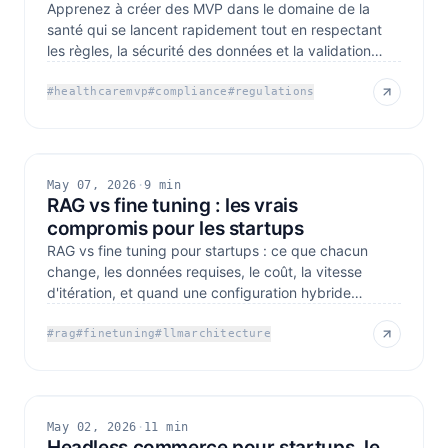
Apprenez à créer des MVP dans le domaine de la
santé qui se lancent rapidement tout en respectant
les règles, la sécurité des données et la validation
clinique
#
healthcaremvp
#
compliance
#
regulations
May 07, 2026
·
9 min
RAG vs fine tuning : les vrais
compromis pour les startups
RAG vs fine tuning pour startups : ce que chacun
change, les données requises, le coût, la vitesse
d'itération, et quand une configuration hybride
s'impose.
#
rag
#
finetuning
#
llmarchitecture
May 02, 2026
·
11 min
Headless commerce pour startups, le